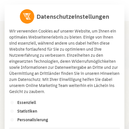
Datenschutzeinstellungen
Wir verwenden Cookies auf unserer Website, um Ihnen ein
optimales Webseitenerlebnis zu bieten. Einige von ihnen
sind essenziell, während andere uns dabei helfen diese
Website fortlaufend für Sie zu optimieren und Ihre
Nutzererfahrung zu verbessern. Einzelheiten zu den
eingesetzten Technologien, deren Widerrufsmöglichkeiten
sowie Informationen zur Datenweitergabe an Dritte und zur
Übermittlung an Drittländer finden Sie in unseren Hinweisen
Startseite
»
checkliste wartung pv-anlage
zum Datenschutz. Mit Ihrer Einwilligung helfen Sie dabei
unserem Online Marketing Team weiterhin ein Lächeln ins
Gesicht zu zaubern.
checkliste
Es folgt eine Liste der Service-Gruppen, für die ein
Essenziell
Statistiken
wartung pv-
Personalisierung