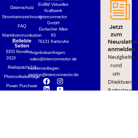
EnBW Virtuelles
Datenschutz
Kraftwerk
Stromkennzeichnung
Interconnector
GmbH
Jetzt
FAQ
Durlacher Allee
zum
Marktkommunikation
93
Newslette
Beliebte
76131 Karlsruhe
Seiten
anmelden
EEG Novelle
Angebotsanfragen:
Neuigkeiten
2023
sales@interconnector.de
rund
Redispatch 2.0
Kundenanliegen:
um
service@interconnector.de
Photovoltaikanlage
Direktverma
Power Purchase
Batteriever
Agreement
und
Stromspeicher
Energiewen
Erneuerbare
Trends
Energie
Jetzt
abonniere