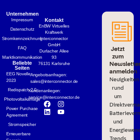
Unternehmen
Impressum
Kontakt
EnBW Virtuelles
Datenschutz
Kraftwerk
Stromkennzeichnung
Interconnector
GmbH
Jetzt
FAQ
Durlacher Allee
zum
Marktkommunikation
93
Newslette
Beliebte
76131 Karlsruhe
Seiten
anmelden
EEG Novelle
Angebotsanfragen:
Neuigkeiten
2023
sales@interconnector.de
rund
Redispatch 2.0
Kundenanliegen:
um
service@interconnector.de
Photovoltaikanlage
Direktverma
Power Purchase
Batteriever
Agreement
und
Stromspeicher
Energiewen
Erneuerbare
Trends