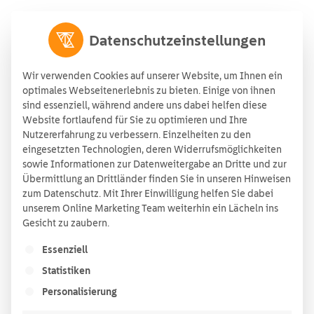
Datenschutzeinstellungen
Wir verwenden Cookies auf unserer Website, um Ihnen ein
optimales Webseitenerlebnis zu bieten. Einige von ihnen
sind essenziell, während andere uns dabei helfen diese
Website fortlaufend für Sie zu optimieren und Ihre
Interconnector
Nutzererfahrung zu verbessern. Einzelheiten zu den
eingesetzten Technologien, deren Widerrufsmöglichkeiten
Stromkennzeichnung
sowie Informationen zur Datenweitergabe an Dritte und zur
Übermittlung an Drittländer finden Sie in unseren Hinweisen
In Deutschland ist es verpflichtend, seinen Kunden
zum Datenschutz. Mit Ihrer Einwilligung helfen Sie dabei
unserem Online Marketing Team weiterhin ein Lächeln ins
aufzuzeigen, wie sich der von ihnen verwendete
Gesicht zu zaubern.
Strom zusammensetzt. Erfahren Sie, aus welchen
Es folgt eine Liste der Service-Gruppen, für die ein
Quellen der Interconnector Strom stammt – mit der
Essenziell
transparenten Stromkennzeichnung. Unsere
Statistiken
aktuelle Stromkennzeichnung gültig vom 1.07.2025
Personalisierung
bis 30.06.2026 finden Sie hier: