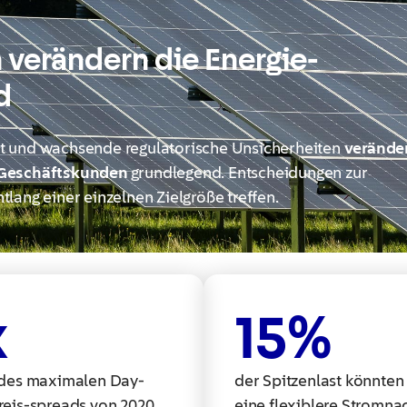
verändern die Energie­
​
ät und wachsende regulatorische Unsicherheiten
verände
r Geschäftskunden
grundlegend. Entscheidungen zur
lang einer einzelnen Zielgröße treffen. ​
x
15
%
 des maximalen Day-
der Spitzenlast könnten
reis-spreads von 2020
eine flexiblere Stromna