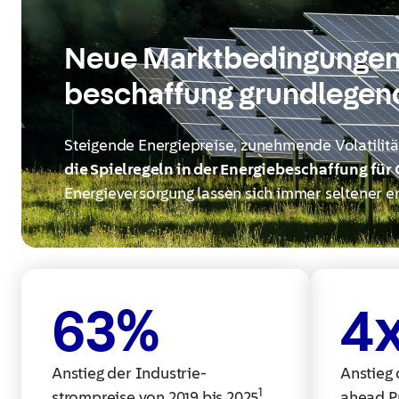
Neue Marktbedingungen 
beschaffung grundlegend
Steigende Energiepreise, zunehmende Volatilit
die Spielregeln in der Energiebeschaffung fü
Energieversorgung lassen sich immer seltener ent
63
%
4
Anstieg der Industrie-
Anstieg
1
strompreise von 2019 bis 2025
​
ahead P