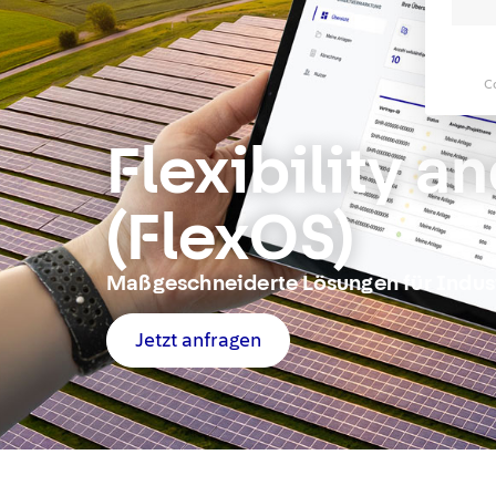
C
Flexibility 
(FlexOS)​
Maßgeschneiderte Lösungen für Indus
Jetzt anfragen