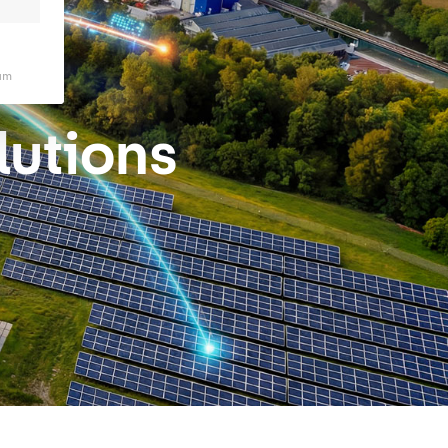
um
lutions