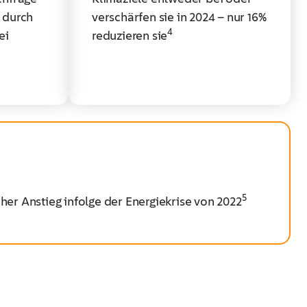
 durch
verschärfen sie in 2024 – nur 16%
4
ei
reduzieren sie
​
5
her Anstieg infolge der Energiekrise von 2022
​