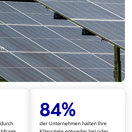
rn
84
%
 durch
der Unternehmen halten ihre
chfrage
Klimaziele entweder bei oder