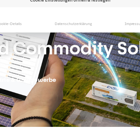
ookie-Details
Datenschutzerklärung
Impress
and Commodity So
trie & Großgewerbe​