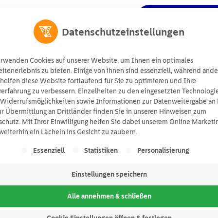
Angebot anforde
ts
Wissen
Über uns
Suchen
Datenschutzeinstellungen
erwenden Cookies auf unserer Website, um Ihnen ein optimales
tenerlebnis zu bieten. Einige von ihnen sind essenziell, während ande
helfen diese Website fortlaufend für Sie zu optimieren und Ihre
erfahrung zu verbessern. Einzelheiten zu den eingesetzten Technologi
 Widerrufsmöglichkeiten sowie Informationen zur Datenweitergabe an 
r Übermittlung an Drittländer finden Sie in unseren Hinweisen zum
chutz. Mit Ihrer Einwilligung helfen Sie dabei unserem Online Marketi
eiterhin ein Lächeln ins Gesicht zu zaubern.
lgt eine Liste der Service-Gruppen, für die eine Einwill
Essenziell
Statistiken
Personalisierung
Einstellungen speichern
Alle annehmen & schließen
Cookie Einstellungen öffnen & festlegen