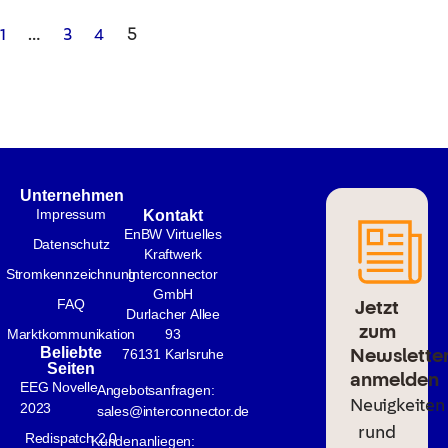
…
5
1
3
4
Unternehmen
Impressum
Kontakt
EnBW Virtuelles
Datenschutz
Kraftwerk
Stromkennzeichnung
Interconnector
GmbH
Jetzt
FAQ
Durlacher Allee
zum
Marktkommunikation
93
Newslette
Beliebte
76131 Karlsruhe
Seiten
anmelden
EEG Novelle
Angebotsanfragen:
Neuigkeiten
2023
sales@interconnector.de
rund
Redispatch 2.0
Kundenanliegen: