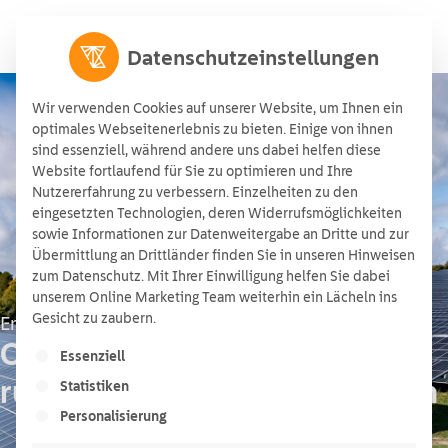
Datenschutzeinstellungen
Wir verwenden Cookies auf unserer Website, um Ihnen ein
optimales Webseitenerlebnis zu bieten. Einige von ihnen
sind essenziell, während andere uns dabei helfen diese
Website fortlaufend für Sie zu optimieren und Ihre
Nutzererfahrung zu verbessern. Einzelheiten zu den
eingesetzten Technologien, deren Widerrufsmöglichkeiten
sowie Informationen zur Datenweitergabe an Dritte und zur
Übermittlung an Drittländer finden Sie in unseren Hinweisen
zum Datenschutz. Mit Ihrer Einwilligung helfen Sie dabei
unserem Online Marketing Team weiterhin ein Lächeln ins
Gesicht zu zaubern.
Erneuerbare Energien: PDFs & Downloads
Checklisten und Whitepaper
Es folgt eine Liste der Service-Gruppen, für die ein
Essenziell
rund um erneuerbare Energien
Statistiken
Personalisierung