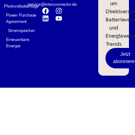
um
service@interconnector.de
Photovoltaikanlage
Direktverma
Power Purchase
Batteriever
Agreement
und
Stromspeicher
Energiewen
Erneuerbare
Trends
Energie
Jetzt
abonniere