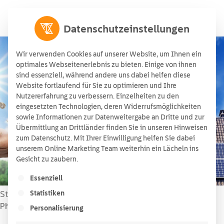
Datenschutzeinstellungen
Wir verwenden Cookies auf unserer Website, um Ihnen ein
optimales Webseitenerlebnis zu bieten. Einige von ihnen
sind essenziell, während andere uns dabei helfen diese
Gewerbliche
Website fortlaufend für Sie zu optimieren und Ihre
Nutzererfahrung zu verbessern. Einzelheiten zu den
Photovoltaikanlagen kaufen
eingesetzten Technologien, deren Widerrufsmöglichkeiten
sowie Informationen zur Datenweitergabe an Dritte und zur
und verkaufen
Übermittlung an Drittländer finden Sie in unseren Hinweisen
26/10/2021
zum Datenschutz. Mit Ihrer Einwilligung helfen Sie dabei
unserem Online Marketing Team weiterhin ein Lächeln ins
Gesicht zu zaubern.
Es folgt eine Liste der Service-Gruppen, für die ein
Essenziell
Startseite
Energieblog
Statistiken
»
»
Gewerbliche
Photovoltaikanlagen kaufen und verkaufen
Personalisierung