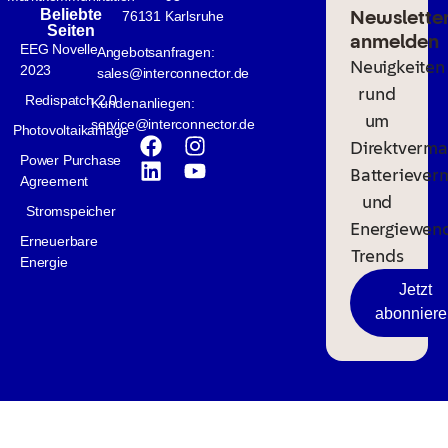
Newslette
Beliebte
76131 Karlsruhe
Seiten
anmelden
EEG Novelle
Angebotsanfragen:
Neuigkeiten
2023
sales@interconnector.de
rund
Redispatch 2.0
Kundenanliegen:
um
service@interconnector.de
Photovoltaikanlage
Direktverma
Power Purchase
Batteriever
Agreement
und
Stromspeicher
Energiewen
Erneuerbare
Trends
Energie
Jetzt
abonniere