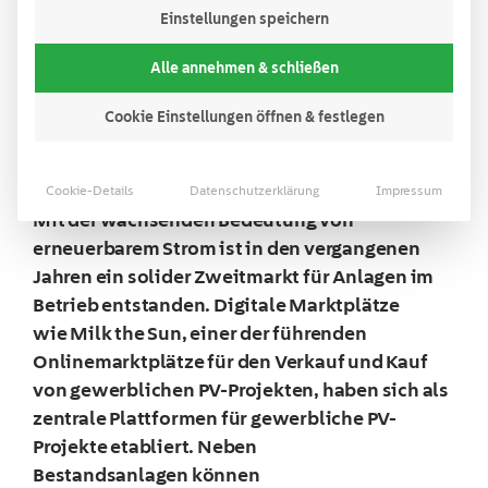
Lesezeit:
3
Minuten
Einstellungen speichern
Inhaltsverzeichnis
Alle annehmen & schließen
Cookie Einstellungen öffnen & festlegen
Gewerbliche Photovoltaikanlagen sind eine
attraktive Investitionsklasse.
Cookie-Details
Datenschutzerklärung
Impressum
Mit der wachsenden Bedeutung von
erneuerbarem Strom ist in den vergangenen
Jahren ein solider Zweitmarkt für Anlagen im
Betrieb entstanden. Digitale Marktplätze
wie Milk the Sun, einer der führenden
Onlinemarktplätze für den Verkauf und Kauf
von gewerblichen PV-Projekten, haben sich als
zentrale Plattformen für gewerbliche PV-
Projekte etabliert. Neben
Bestandsanlagen können