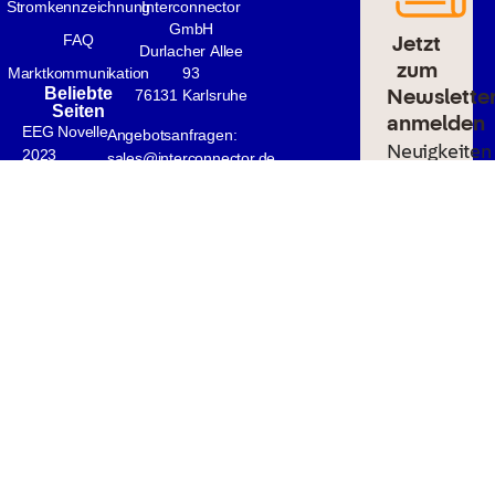
Stromkennzeichnung
Interconnector
GmbH
Jetzt
FAQ
Durlacher Allee
zum
Marktkommunikation
93
Newslette
Beliebte
76131 Karlsruhe
Seiten
anmelden
EEG Novelle
Angebotsanfragen:
Neuigkeiten
2023
sales@interconnector.de
rund
Redispatch 2.0
Kundenanliegen:
um
service@interconnector.de
Photovoltaikanlage
Direktverma
Power Purchase
Batteriever
Agreement
und
Stromspeicher
Energiewen
Erneuerbare
Trends
Energie
Jetzt
abonniere