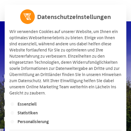
Datenschutzeinstellungen
Wir verwenden Cookies auf unserer Website, um Ihnen ein
optimales Webseitenerlebnis zu bieten. Einige von ihnen
sind essenziell, während andere uns dabei helfen diese
Website fortlaufend für Sie zu optimieren und Ihre
Nutzererfahrung zu verbessern. Einzelheiten zu den
eingesetzten Technologien, deren Widerrufsmöglichkeiten
sowie Informationen zur Datenweitergabe an Dritte und zur
Übermittlung an Drittländer finden Sie in unseren Hinweisen
Batteriespeicher
zum Datenschutz. Mit Ihrer Einwilligung helfen Sie dabei
Webinar: Rechtliche Hürden
unserem Online Marketing Team weiterhin ein Lächeln ins
Gesicht zu zaubern.
bei Batteriespeichern –
Es folgt eine Liste der Service-Gruppen, für die ein
Essenziell
Genehmigung, Privilegierung
Statistiken
und Co-Location im Fokus
Personalisierung
Jetzt downloaden