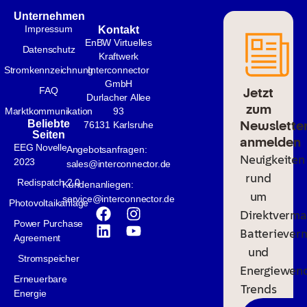
Unternehmen
Impressum
Kontakt
EnBW Virtuelles
Datenschutz
Kraftwerk
Stromkennzeichnung
Interconnector
GmbH
Jetzt
FAQ
Durlacher Allee
zum
Marktkommunikation
93
Newslette
Beliebte
76131 Karlsruhe
Seiten
anmelden
EEG Novelle
Angebotsanfragen:
Neuigkeiten
2023
sales@interconnector.de
rund
Redispatch 2.0
Kundenanliegen:
um
service@interconnector.de
Photovoltaikanlage
Direktverma
Power Purchase
Batteriever
Agreement
und
Stromspeicher
Energiewen
Erneuerbare
Trends
Energie