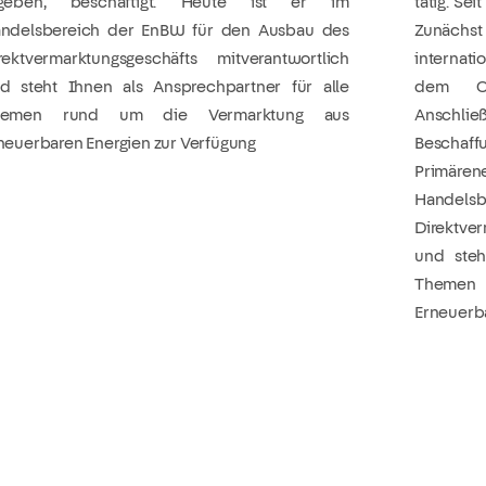
rgeben, beschäftigt. Heute ist er im
tätig. Se
ndelsbereich der EnBW für den Ausbau des
Zunächst 
rektvermarktungsgeschäfts mitverantwortlich
internat
d steht Ihnen als Ansprechpartner für alle
dem Cl
hemen rund um die Vermarktung aus
Anschli
neuerbaren Energien zur Verfügung
Besch
Primären
Handelsb
Direktve
und steh
Themen
Erneuerba