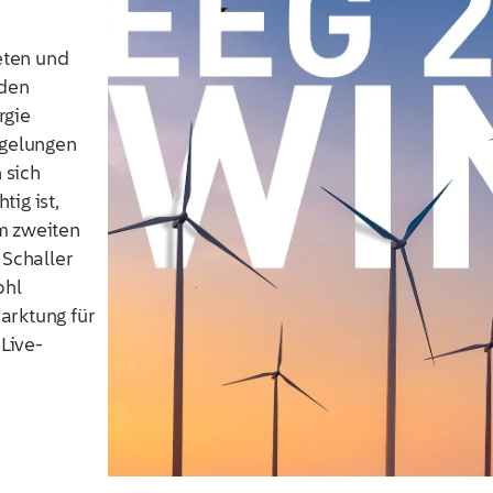
reten und
rden
rgie
gelungen
 sich
ig ist,
m zweiten
Schaller
ohl
arktung für
Live-