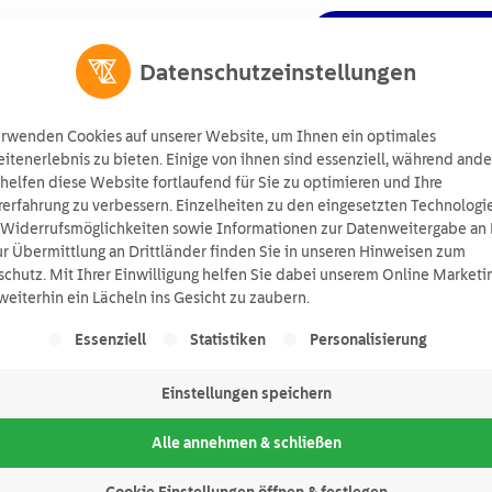
Angebot anforde
ts
Wissen
Über uns
Suchen
Datenschutzeinstellungen
erwenden Cookies auf unserer Website, um Ihnen ein optimales
tenerlebnis zu bieten. Einige von ihnen sind essenziell, während ande
helfen diese Website fortlaufend für Sie zu optimieren und Ihre
erfahrung zu verbessern. Einzelheiten zu den eingesetzten Technologi
 Widerrufsmöglichkeiten sowie Informationen zur Datenweitergabe an 
r Übermittlung an Drittländer finden Sie in unseren Hinweisen zum
chutz. Mit Ihrer Einwilligung helfen Sie dabei unserem Online Marketi
eiterhin ein Lächeln ins Gesicht zu zaubern.
lgt eine Liste der Service-Gruppen, für die eine Einwill
Essenziell
Statistiken
Personalisierung
Einstellungen speichern
2021 – Neuerunge
Alle annehmen & schließen
Cookie Einstellungen öffnen & festlegen