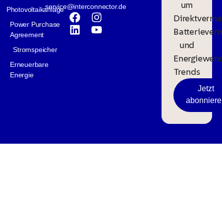
um
service@interconnector.de
Photovoltaikanlage
Direktverma
Power Purchase
Batteriever
Agreement
und
Stromspeicher
Energiewen
Erneuerbare
Trends
Energie
Jetzt
abonniere