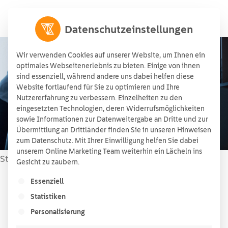
Datenschutzeinstellungen
Wir verwenden Cookies auf unserer Website, um Ihnen ein
optimales Webseitenerlebnis zu bieten. Einige von ihnen
sind essenziell, während andere uns dabei helfen diese
Intraday Handel
Website fortlaufend für Sie zu optimieren und Ihre
Nutzererfahrung zu verbessern. Einzelheiten zu den
Aktualisiert am 29.10.2025
01/07/2022
eingesetzten Technologien, deren Widerrufsmöglichkeiten
sowie Informationen zur Datenweitergabe an Dritte und zur
Übermittlung an Drittländer finden Sie in unseren Hinweisen
zum Datenschutz. Mit Ihrer Einwilligung helfen Sie dabei
unserem Online Marketing Team weiterhin ein Lächeln ins
Startseite
Wissen
»
»
Intraday Handel
Gesicht zu zaubern.
Es folgt eine Liste der Service-Gruppen, für die ein
Essenziell
Lesezeit:
3
Minuten
Statistiken
Inhaltsverzeichnis
Personalisierung