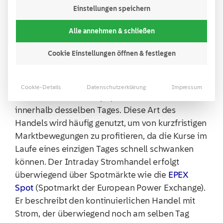
Einstellungen speichern
Was ist Intraday
Alle annehmen & schließen
Handel?
Cookie Einstellungen öffnen & festlegen
Unter Intraday Handel versteht man den Kauf
Cookie-Details
Datenschutzerklärung
Impressum
und Verkauf von Wertpapieren oder Rohstoffen
innerhalb desselben Tages. Diese Art des
Handels wird häufig genutzt, um von kurzfristigen
Marktbewegungen zu profitieren, da die Kurse im
Laufe eines einzigen Tages schnell schwanken
können. Der Intraday Stromhandel erfolgt
überwiegend über Spotmärkte wie die
EPEX
Spot
(Spotmarkt der European Power Exchange).
Er beschreibt den kontinuierlichen Handel mit
Strom, der überwiegend noch am selben Tag