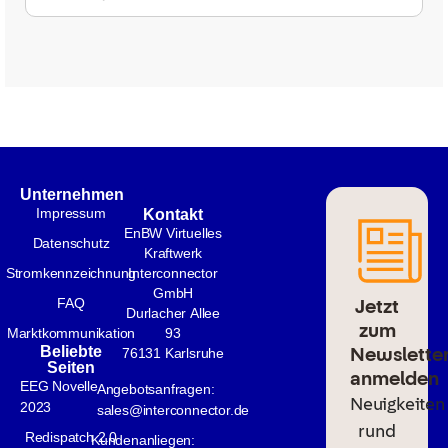
Unternehmen
Impressum
Kontakt
EnBW Virtuelles
Datenschutz
Kraftwerk
Stromkennzeichnung
Interconnector
GmbH
Jetzt
FAQ
Durlacher Allee
zum
Marktkommunikation
93
Newslette
Beliebte
76131 Karlsruhe
Seiten
anmelden
EEG Novelle
Angebotsanfragen:
Neuigkeiten
2023
sales@interconnector.de
rund
Redispatch 2.0
Kundenanliegen: