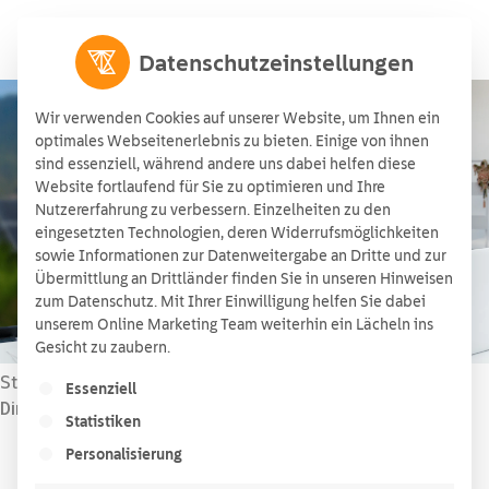
Datenschutzeinstellungen
Wir verwenden Cookies auf unserer Website, um Ihnen ein
optimales Webseitenerlebnis zu bieten. Einige von ihnen
sind essenziell, während andere uns dabei helfen diese
Welche Kosten fallen bei
Website fortlaufend für Sie zu optimieren und Ihre
Nutzererfahrung zu verbessern. Einzelheiten zu den
der Direktvermarktung an?
eingesetzten Technologien, deren Widerrufsmöglichkeiten
sowie Informationen zur Datenweitergabe an Dritte und zur
Aktualisiert am 13/10/2025
21/11/2022
Übermittlung an Drittländer finden Sie in unseren Hinweisen
zum Datenschutz. Mit Ihrer Einwilligung helfen Sie dabei
unserem Online Marketing Team weiterhin ein Lächeln ins
Gesicht zu zaubern.
Startseite
Energieblog
»
»
Welche Kosten fallen bei der
Es folgt eine Liste der Service-Gruppen, für die ein
Essenziell
Direktvermarktung an?
Statistiken
Personalisierung
Lesezeit:
2
Minuten