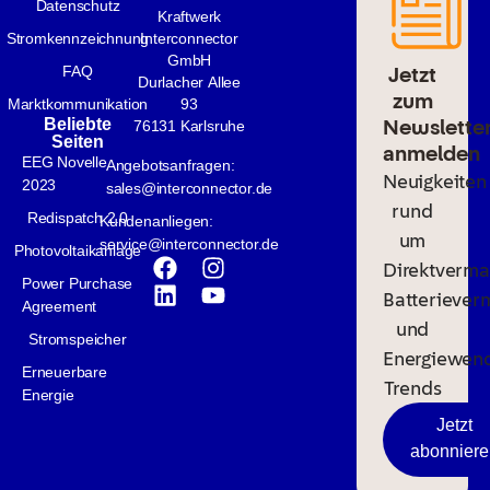
Datenschutz
Kraftwerk
Stromkennzeichnung
Interconnector
GmbH
Jetzt
FAQ
Durlacher Allee
zum
Marktkommunikation
93
Newslette
Beliebte
76131 Karlsruhe
Seiten
anmelden
EEG Novelle
Angebotsanfragen:
Neuigkeiten
2023
sales@interconnector.de
rund
Redispatch 2.0
Kundenanliegen:
um
service@interconnector.de
Photovoltaikanlage
Direktverma
Power Purchase
Batteriever
Agreement
und
Stromspeicher
Energiewen
Erneuerbare
Trends
Energie
Jetzt
abonniere