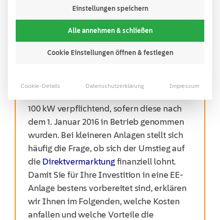
Einstellungen speichern
Inhaltsverzeichnis
Alle annehmen & schließen
Cookie Einstellungen öffnen & festlegen
D
ie Direktvermarktung des Stroms aus
erneuerbaren Energie-Anlagen
ist für
Cookie-Details
Datenschutzerklärung
Impressum
Neuanlagen mit einer Leistung von über
100 kW verpflichtend, sofern diese nach
dem 1. Januar 2016 in Betrieb genommen
wurden
.
Bei kleineren Anlagen stellt sich
häufig die Frage, ob sich der Umstieg auf
die
Direktvermarktung
finanziell lohnt.
Damit Sie für Ihre Investition in eine
EE-
Anlage bestens vorbereitet sind, erklären
wir Ihnen im Folgenden, welche Kosten
anfallen und
welche Vorteile die