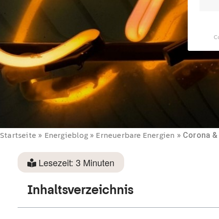
C
Startseite
»
Energieblog
»
Erneuerbare Energien
»
Corona & 
Lesezeit:
3
Minuten
Inhaltsverzeichnis