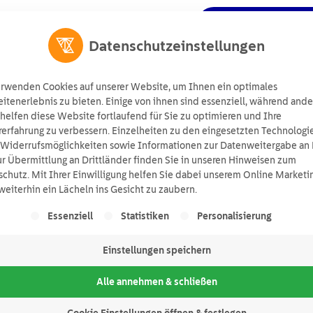
Angebot anforde
ts
Wissen
Über uns
Suchen
Datenschutzeinstellungen
erwenden Cookies auf unserer Website, um Ihnen ein optimales
tenerlebnis zu bieten. Einige von ihnen sind essenziell, während ande
helfen diese Website fortlaufend für Sie zu optimieren und Ihre
erfahrung zu verbessern. Einzelheiten zu den eingesetzten Technologi
 Widerrufsmöglichkeiten sowie Informationen zur Datenweitergabe an 
r Übermittlung an Drittländer finden Sie in unseren Hinweisen zum
ovoltaik: 5 Auswi
chutz. Mit Ihrer Einwilligung helfen Sie dabei unserem Online Marketi
eiterhin ein Lächeln ins Gesicht zu zaubern.
lgt eine Liste der Service-Gruppen, für die eine Einwill
Essenziell
Statistiken
Personalisierung
Einstellungen speichern
Alle annehmen & schließen
Cookie Einstellungen öffnen & festlegen