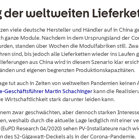
g der weltweiten Lieferke
en viele deutsche Hersteller und Händler auf in China ge
auch ganze Module. Nachdem in dem Ursprungsland der 
rden, standen über Wochen die Modulfabriken still. Zwar
hren sind, bis jedoch alle Lieferketten wieder ins Laufen
ieferungen aus China wird in diesem Szenario klar ersich
tänden und eigenen begrenzten Produktionskapazitäten.
e tut auch in Zeiten von weltweiten Pandemien keinen Ab
e-Geschäftsführer Martin Schachinger
kann die Realisier
re Wirtschaftlichkeit stark darunter leiden kann.
inem zwar geschwächten, aber dennoch starken Interesse 
gen, weshalb durch die aktuelle Lage lediglich mit einer 
(EuPD Research 04/2020) sehen PV-Installateure nach wie
en des 52-Gigawatt-Deckels als in der Corona-Pandemie.