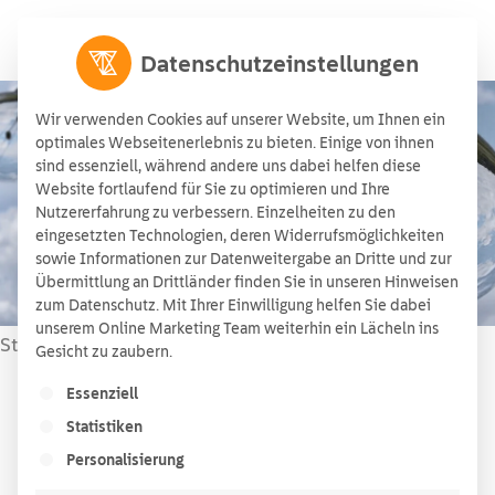
Datenschutzeinstellungen
Wir verwenden Cookies auf unserer Website, um Ihnen ein
optimales Webseitenerlebnis zu bieten. Einige von ihnen
sind essenziell, während andere uns dabei helfen diese
Energieprognose
Website fortlaufend für Sie zu optimieren und Ihre
Nutzererfahrung zu verbessern. Einzelheiten zu den
24/01/2020
eingesetzten Technologien, deren Widerrufsmöglichkeiten
sowie Informationen zur Datenweitergabe an Dritte und zur
Übermittlung an Drittländer finden Sie in unseren Hinweisen
zum Datenschutz. Mit Ihrer Einwilligung helfen Sie dabei
unserem Online Marketing Team weiterhin ein Lächeln ins
Startseite
Wissen
»
»
Energie­pro­gnose
Gesicht zu zaubern.
Es folgt eine Liste der Service-Gruppen, für die ein
Essenziell
Lesezeit:
< 1
Minute
Statistiken
Inhaltsverzeichnis
Personalisierung