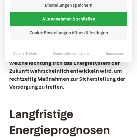
Einstellungen speichern
Die Energiewelt ist ständig im Wandel. Jedoch
Alle annehmen & schließen
spielt die zukünftige Energieversorgung häufig
eine signifikante Rolle bei der Konzipierung
Cookie Einstellungen öffnen & festlegen
von Strategien im unternehmerischen oder
wirtschaftspolitischen Bereich. Die Aufgabe
Cookie-Details
Datenschutzerklärung
Impressum
der Energieprognose ist es, aufzuzeigen, in
welche Richtung sich das Energiesystem der
Zukunft wahrscheinlich entwickeln wird, um
rechtzeitig Maßnahmen zur Sicherstellung der
Versorgung zu treffen.
Langfristige
Energieprognosen