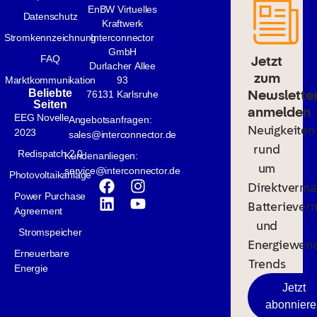
EnBW Virtuelles
Datenschutz
Kraftwerk
Stromkennzeichnung
Interconnector
GmbH
Jetzt
FAQ
Durlacher Allee
zum
Marktkommunikation
93
Newslette
Beliebte
76131 Karlsruhe
Seiten
anmelden
EEG Novelle
Angebotsanfragen:
Neuigkeiten
2023
sales@interconnector.de
rund
Redispatch 2.0
Kundenanliegen:
um
service@interconnector.de
Photovoltaikanlage
Direktverma
Power Purchase
Batteriever
Agreement
und
Stromspeicher
Energiewen
Erneuerbare
Trends
Energie
Jetzt
abonniere