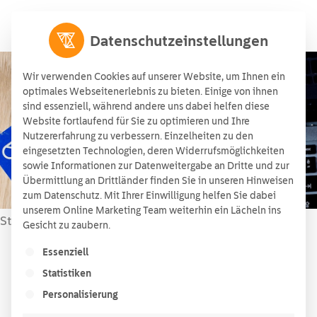
Datenschutzeinstellungen
Wir verwenden Cookies auf unserer Website, um Ihnen ein
optimales Webseitenerlebnis zu bieten. Einige von ihnen
sind essenziell, während andere uns dabei helfen diese
Smart Meter
Website fortlaufend für Sie zu optimieren und Ihre
Nutzererfahrung zu verbessern. Einzelheiten zu den
17/10/2019
eingesetzten Technologien, deren Widerrufsmöglichkeiten
sowie Informationen zur Datenweitergabe an Dritte und zur
Übermittlung an Drittländer finden Sie in unseren Hinweisen
zum Datenschutz. Mit Ihrer Einwilligung helfen Sie dabei
unserem Online Marketing Team weiterhin ein Lächeln ins
Startseite
Wissen
»
»
Smart Meter
Gesicht zu zaubern.
Es folgt eine Liste der Service-Gruppen, für die ein
Essenziell
Lesezeit:
3
Minuten
Statistiken
Inhaltsverzeichnis
Personalisierung