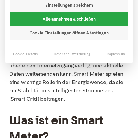
Einstellungen speichern
Ein Smart Meter zählt den Stromverbrauch, aber
Alle annehmen & schließen
auch den Verbrauch von Wasser, Erdgas sowie
Fernwärme und kommuniziert diese auf
Cookie Einstellungen öffnen & festlegen
intelligente Weise – nämlich digital. Der
intelligente Stromzähler kann mit einem Smart
Cookie-Details
Datenschutzerklärung
Impressum
Meter Gateway verbunden werden, welcher
über einen Internetzugang verfügt und aktuelle
Daten weitersenden kann. Smart Meter spielen
eine wichtige Rolle in der Energiewende, da sie
zur Stabilität des intelligenten Stromnetzes
(Smart Grid) beitragen.
Was ist ein Smart
Meter?