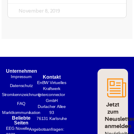
November 8, 2019
Unternehmen
Impressum
Kontakt
EnBW Virtuelles
Datenschutz
Kraftwerk
Stromkennzeichnung
Interconnector
GmbH
Jetzt
FAQ
Durlacher Allee
zum
Marktkommunikation
93
Newslette
Beliebte
76131 Karlsruhe
Seiten
anmelden
EEG Novelle
Angebotsanfragen:
Neuigkeiten