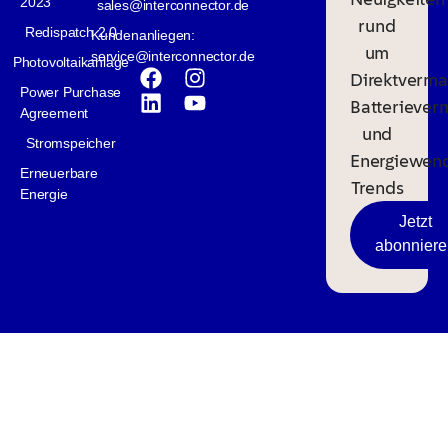
2023
sales@interconnector.de
rund
Redispatch 2.0
Kundenanliegen:
um
service@interconnector.de
Photovoltaikanlage
Direktverma
Power Purchase
Batteriever
Agreement
und
Stromspeicher
Energiewen
Erneuerbare
Trends
Energie
Jetzt
abonniere