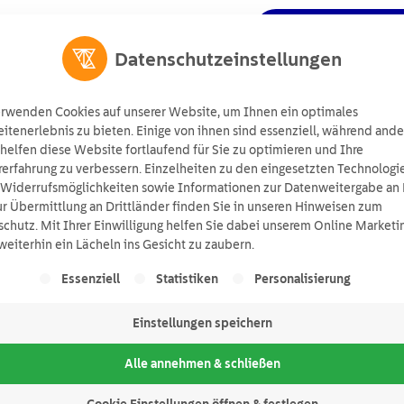
Angebot anforde
ts
Wissen
Über uns
Suchen
Datenschutzeinstellungen
erwenden Cookies auf unserer Website, um Ihnen ein optimales
tenerlebnis zu bieten. Einige von ihnen sind essenziell, während ande
helfen diese Website fortlaufend für Sie zu optimieren und Ihre
erfahrung zu verbessern. Einzelheiten zu den eingesetzten Technologi
 Widerrufsmöglichkeiten sowie Informationen zur Datenweitergabe an 
r Übermittlung an Drittländer finden Sie in unseren Hinweisen zum
icher
chutz. Mit Ihrer Einwilligung helfen Sie dabei unserem Online Marketi
eiterhin ein Lächeln ins Gesicht zu zaubern.
lgt eine Liste der Service-Gruppen, für die eine Einwill
Essenziell
Statistiken
Personalisierung
Einstellungen speichern
Alle annehmen & schließen
Cookie Einstellungen öffnen & festlegen