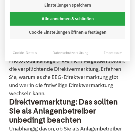
Einstellungen speichern
Lesezeit:
2
Minuten
Alle annehmen & schließen
Inhaltsverzeichnis
Cookie Einstellungen öffnen & festlegen
Was Sie bei der Inbetriebnahme einer
Cookie-Details
Datenschutzerklärung
Impressum
Photovoltaikanlage (PVA) nicht vergessen sollten:
die verpflichtende Direktvermarktung. Erfahren
Sie, warum es die EEG-Direktvermarktung gibt
und wer in die freiwillige Direktvermarktung
wechseln kann.
Direktvermarktung: Das sollten
Sie als Anlagenbetreiber
unbedingt beachten
Unabhängig davon, ob Sie als Anlagenbetreiber