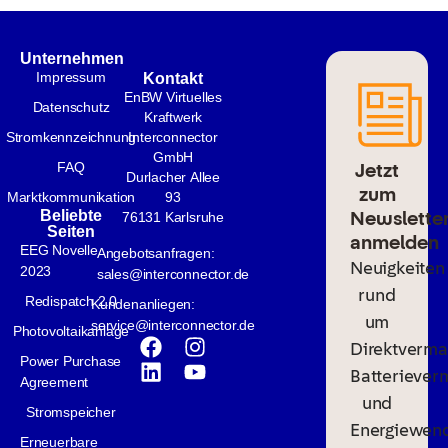
Unternehmen
Impressum
Kontakt
EnBW Virtuelles
Datenschutz
Kraftwerk
Stromkennzeichnung
Interconnector
GmbH
Jetzt
FAQ
Durlacher Allee
zum
Marktkommunikation
93
Newslette
Beliebte
76131 Karlsruhe
Seiten
anmelden
EEG Novelle
Angebotsanfragen:
Neuigkeiten
2023
sales@interconnector.de
rund
Redispatch 2.0
Kundenanliegen:
um
service@interconnector.de
Photovoltaikanlage
Direktverma
Power Purchase
Batteriever
Agreement
und
Stromspeicher
Energiewen
Erneuerbare