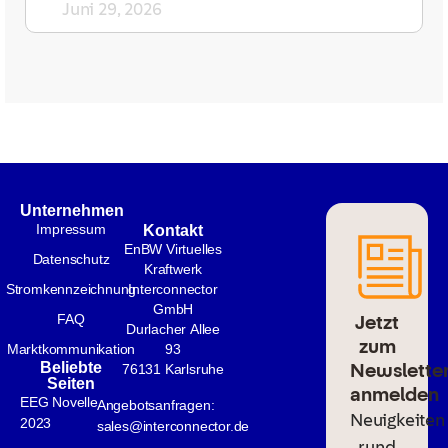
Juni 29, 2026
Unternehmen
Impressum
Kontakt
EnBW Virtuelles
Datenschutz
Kraftwerk
Stromkennzeichnung
Interconnector
GmbH
Jetzt
FAQ
Durlacher Allee
zum
Marktkommunikation
93
Newslette
Beliebte
76131 Karlsruhe
Seiten
anmelden
EEG Novelle
Angebotsanfragen:
Neuigkeiten
2023
sales@interconnector.de
rund