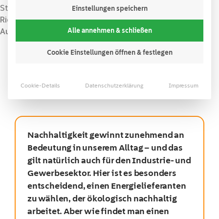
Startseite
Energieblog
Erneuerbare Energien
»
»
»
Einstellungen speichern
Richtige Entscheidungen treffen: Ein Leitfaden für die
Alle annehmen & schließen
Auswahl nachhaltiger Stromtarife im Gewerbebereich
Cookie Einstellungen öffnen & festlegen
Lesezeit:
3
Minuten
Inhaltsverzeichnis
Cookie-Details
Datenschutzerklärung
Impressum
Nachhaltigkeit gewinnt zunehmend an
Bedeutung in unserem Alltag – und das
gilt natürlich auch für den Industrie- und
Gewerbesektor. Hier ist es besonders
entscheidend, einen Energielieferanten
zu wählen, der ökologisch nachhaltig
arbeitet. Aber wie findet man einen