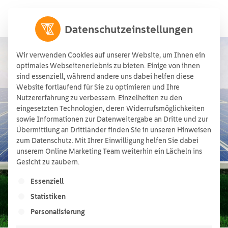
Datenschutzeinstellungen
Wir verwenden Cookies auf unserer Website, um Ihnen ein
optimales Webseitenerlebnis zu bieten. Einige von ihnen
sind essenziell, während andere uns dabei helfen diese
Richtige Entscheidungen
Website fortlaufend für Sie zu optimieren und Ihre
Nutzererfahrung zu verbessern. Einzelheiten zu den
treffen: Ein Leitfaden für die
eingesetzten Technologien, deren Widerrufsmöglichkeiten
sowie Informationen zur Datenweitergabe an Dritte und zur
Auswahl nachhaltiger
Übermittlung an Drittländer finden Sie in unseren Hinweisen
Stromtarife im
zum Datenschutz. Mit Ihrer Einwilligung helfen Sie dabei
unserem Online Marketing Team weiterhin ein Lächeln ins
Gewerbebereich
Gesicht zu zaubern.
Es folgt eine Liste der Service-Gruppen, für die ein
05/07/2024
Essenziell
Statistiken
Personalisierung