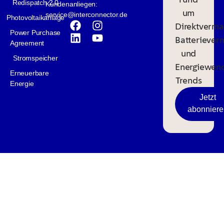
Redispatch 2.0
Kundenanliegen:
um
service@interconnector.de
Photovoltaikanlage
Direktverma
Power Purchase
Batteriever
Agreement
und
Stromspeicher
Energiewen
Erneuerbare
Trends
Energie
Jetzt
abonniere