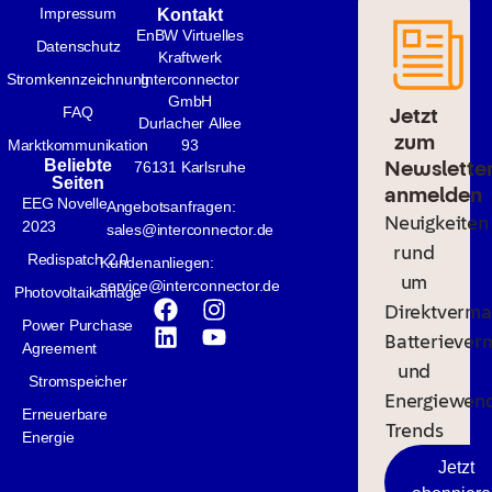
Impressum
Kontakt
EnBW Virtuelles
Datenschutz
Kraftwerk
Stromkennzeichnung
Interconnector
GmbH
Jetzt
FAQ
Durlacher Allee
zum
Marktkommunikation
93
Newslette
Beliebte
76131 Karlsruhe
Seiten
anmelden
EEG Novelle
Angebotsanfragen:
Neuigkeiten
2023
sales@interconnector.de
rund
Redispatch 2.0
Kundenanliegen:
um
service@interconnector.de
Photovoltaikanlage
Direktverma
Power Purchase
Batteriever
Agreement
und
Stromspeicher
Energiewen
Erneuerbare
Trends
Energie
Jetzt