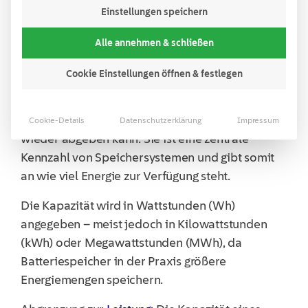
Einstellungen speichern
Was bedeutet die Kapazität
Alle annehmen & schließen
eines Batteriespeichers?
Cookie Einstellungen öffnen & festlegen
Die Kapazität eines
Batteriespeichers
beschreibt
die Menge an
elektrischer Energie
,
die der Speicher aufnehmen, speichern und
Cookie-Details
Datenschutzerklärung
Impressum
wieder abgeben kann. Sie ist eine zentrale
Kennzahl von Speichersystemen und gibt somit
an wie viel Energie zur Verfügung steht.
Die Kapazität wird in Wattstunden (Wh)
angegeben – meist jedoch in Kilowattstunden
(kWh) oder Megawattstunden (MWh), da
Batteriespeicher in der Praxis größere
Energiemengen speichern.