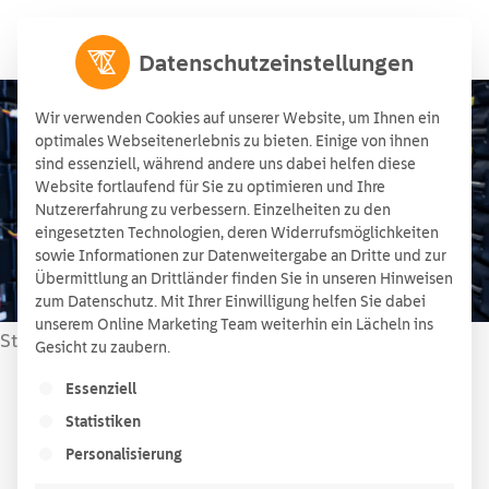
Datenschutzeinstellungen
Wir verwenden Cookies auf unserer Website, um Ihnen ein
optimales Webseitenerlebnis zu bieten. Einige von ihnen
sind essenziell, während andere uns dabei helfen diese
Kapazität
Website fortlaufend für Sie zu optimieren und Ihre
Nutzererfahrung zu verbessern. Einzelheiten zu den
12/03/2026
eingesetzten Technologien, deren Widerrufsmöglichkeiten
sowie Informationen zur Datenweitergabe an Dritte und zur
Übermittlung an Drittländer finden Sie in unseren Hinweisen
zum Datenschutz. Mit Ihrer Einwilligung helfen Sie dabei
unserem Online Marketing Team weiterhin ein Lächeln ins
Startseite
Wissen
»
»
Kapazität
Gesicht zu zaubern.
Es folgt eine Liste der Service-Gruppen, für die ein
Essenziell
Lesezeit:
< 1
Minute
Statistiken
Inhaltsverzeichnis
Personalisierung