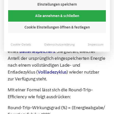
Einstellungen speichern
Was bedeutet die Round-Trip-
Alle annehmen & schließen
Efficiency (RTE)?
Cookie Einstellungen öffnen & festlegen
Die Round-Trip-Efficiency (RTE) beschreibt den
Gesamtwirkungsgrad eines
Energiespeichersystems, beispielsweise
Cookie-Details
Datenschutzerklärung
Impressum
eines
Batteriespeichers
. Sie gibt an, welcher
Anteil der ursprünglich eingespeicherten Energie
nach einem vollständigen Lade- und
Entladezyklus (
Vollladezyklus
) wieder nutzbar
zur Verfügung steht.
Mit einer Formel lässt sich die Round-Trip-
Efficiency wie folgt ausdrücken:
Round-Trip-Wirkungsgrad (%) = (Energieabgabe/