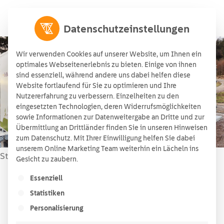
Datenschutzeinstellungen
Wir verwenden Cookies auf unserer Website, um Ihnen ein
optimales Webseitenerlebnis zu bieten. Einige von ihnen
sind essenziell, während andere uns dabei helfen diese
Round-Trip-Efficiency (RTE)
Website fortlaufend für Sie zu optimieren und Ihre
Nutzererfahrung zu verbessern. Einzelheiten zu den
12/03/2026
eingesetzten Technologien, deren Widerrufsmöglichkeiten
sowie Informationen zur Datenweitergabe an Dritte und zur
Übermittlung an Drittländer finden Sie in unseren Hinweisen
zum Datenschutz. Mit Ihrer Einwilligung helfen Sie dabei
unserem Online Marketing Team weiterhin ein Lächeln ins
Startseite
Wissen
»
»
Round-Trip-Efficiency (RTE)
Gesicht zu zaubern.
Es folgt eine Liste der Service-Gruppen, für die ein
Essenziell
Lesezeit:
< 1
Minute
Statistiken
Inhaltsverzeichnis
Personalisierung