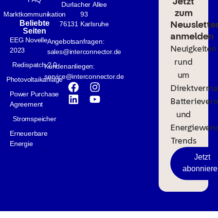
Jetzt
Durlacher Allee
zum
Marktkommunikation
93
Newslette
Beliebte
76131 Karlsruhe
Seiten
anmelden
EEG Novelle
Angebotsanfragen:
Neuigkeiten
2023
sales@interconnector.de
rund
Redispatch 2.0
Kundenanliegen:
um
service@interconnector.de
Photovoltaikanlage
Direktverma
Power Purchase
Batteriever
Agreement
und
Stromspeicher
Energiewen
Erneuerbare
Trends
Energie
Jetzt
abonniere